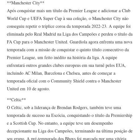
**Manchester City**
Após conquistar mais um título da Premier League e adicionar a Club
World Cup e UEFA Super Cup à sua coleção, o Manchester City não
conseguiu repetir o tríplice coroa da temporada 2022-23. A equipe foi
eliminada pelo Real Madrid na Liga dos Campeões e perdeu o título da
FA Cup para o Manchester United. Guardiola agora enfrenta uma nova
temporada com a missão de conquistar o quinto título consecutivo da
Premier League, um feito inédito na história da liga. A equipe
enfrentará outros grandes clubes europeus em sua turnê pelos EUA,
incluindo AC Milan, Barcelona e Chelsea, antes de começar a
temporada oficial com o Community Shield contra o Manchester
United em 10 de agosto.
**Celtic**
O Celtic, sob a liderança de Brendan Rodgers, também teve uma
temporada de sucesso na Escócia, conquistando o título da Premiership
e a Scottish Cup. No entanto, a equipe teve um desempenho
decepcionante na Liga dos Campeões, terminando na última posição de
seu grupo. A pré-temporada dos Bhoys foi marcada por uma vitória