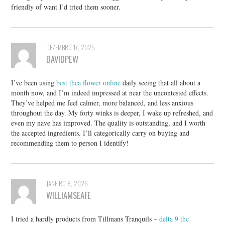
friendly of want I’d tried them sooner.
DEZEMBRO 17, 2025
DAVIDPEW
I’ve been using
best thca flower online
daily seeing that all about a
month now, and I’m indeed impressed at near the uncontested effects.
They’ve helped me feel calmer, more balanced, and less anxious
throughout the day. My forty winks is deeper, I wake up refreshed, and
even my nave has improved. The quality is outstanding, and I worth
the accepted ingredients. I’ll categorically carry on buying and
recommending them to person I identify!
JANEIRO 8, 2026
WILLIAMSEAFE
I tried a hardly products from Tillmans Tranquils –
delta 9 thc