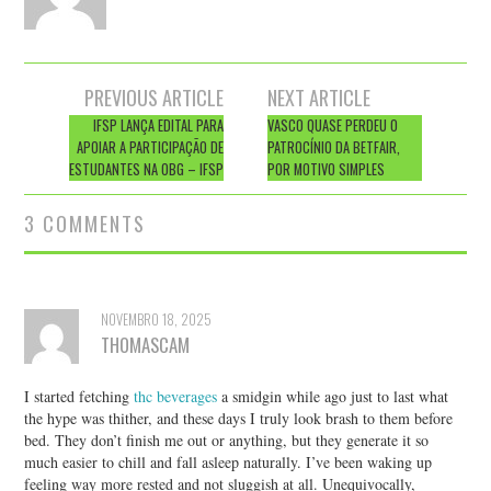
Post
PREVIOUS ARTICLE
NEXT ARTICLE
navigation
IFSP LANÇA EDITAL PARA
VASCO QUASE PERDEU O
APOIAR A PARTICIPAÇÃO DE
PATROCÍNIO DA BETFAIR,
ESTUDANTES NA OBG – IFSP
POR MOTIVO SIMPLES
3 COMMENTS
NOVEMBRO 18, 2025
THOMASCAM
I started fetching
thc beverages
a smidgin while ago just to last what
the hype was thither, and these days I truly look brash to them before
bed. They don’t finish me out or anything, but they generate it so
much easier to chill and fall asleep naturally. I’ve been waking up
feeling way more rested and not sluggish at all. Unequivocally,