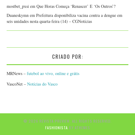
mostbet_pxsi
em
Que Horas Começa ‘Renascer’ E ‘Os Outros’?
Duaneskymn
em
Prefeitura disponibiliza vacina contra a dengue em
seis unidades nesta quarta-feira (14) – CGNotícias
CRIADO POR:
MRNews –
futebol ao vivo, online e grátis
VascoNet –
Notícias do Vasco
© 2026 REVISTA PREVIEW. ALL RIGHTS RESERVED.
FASHIONISTA
BY ATHEMES