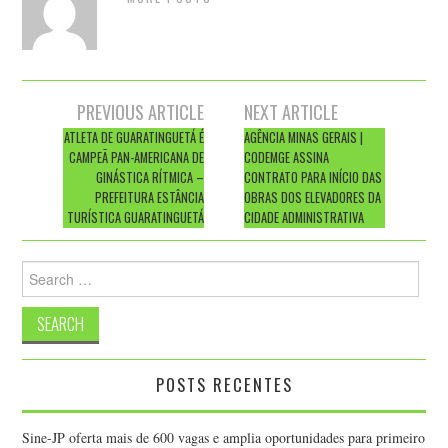
Post
PREVIOUS ARTICLE
NEXT ARTICLE
navigation
ATLETA DE GUARATINGUETÁ É
AGÊNCIA MINAS GERAIS |
CAMPEÃ PAN-AMERICANA DE
CODEMGE ASSINA
GINÁSTICA RÍTMICA –
CONTRATO PARA INÍCIO DAS
PREFEITURA ESTÂNCIA
OBRAS DOS ELEVADORES DA
TURÍSTICA GUARATINGUETÁ
CIDADE ADMINISTRATIVA
Search
for:
POSTS RECENTES
Sine-JP oferta mais de 600 vagas e amplia oportunidades para primeiro