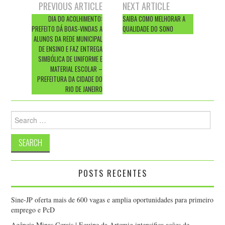
Post
PREVIOUS ARTICLE
NEXT ARTICLE
navigation
DIA DO ACOLHIMENTO:
SAIBA COMO MELHORAR A
PREFEITO DÁ BOAS-VINDAS A
QUALIDADE DO SONO
ALUNOS DA REDE MUNICIPAL
DE ENSINO E FAZ ENTREGA
SIMBÓLICA DE UNIFORME E
MATERIAL ESCOLAR –
PREFEITURA DA CIDADE DO
RIO DE JANEIRO
Search
for:
POSTS RECENTES
Sine-JP oferta mais de 600 vagas e amplia oportunidades para primeiro
emprego e PcD
Agência Minas Gerais | Equipe da Artemig intensifica ações de