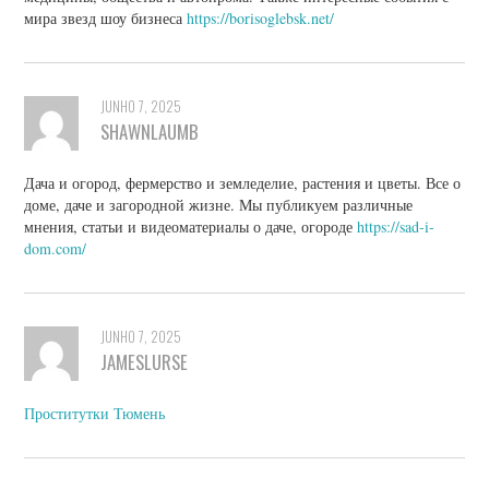
мира звезд шоу бизнеса
https://borisoglebsk.net/
JUNHO 7, 2025
SHAWNLAUMB
Дача и огород, фермерство и земледелие, растения и цветы. Все о
доме, даче и загородной жизне. Мы публикуем различные
мнения, статьи и видеоматериалы о даче, огороде
https://sad-i-
dom.com/
JUNHO 7, 2025
JAMESLURSE
Проститутки Тюмень