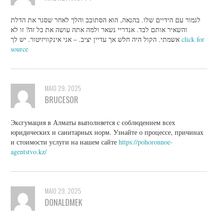
לגמור עם הידיים שלו. בהנאה, הוא הסתובב והלך לאחר שסגר את הדלת
והשאיר אותם לבד. אנדריי נשאר ולמה אתה עושה את כל זה? זו לא
אשמתי. הקול היה חלש אך עדיין יציב. – אני אינקוויזיטור. יש לך
click for
source
MAIO 29, 2025
BRUCESOR
Эксгумация в Алматы выполняется с соблюдением всех
юридических и санитарных норм. Узнайте о процессе, причинах
и стоимости услуги на нашем сайте
https://pohoronnoe-
agentstvo.kz/
MAIO 29, 2025
DONALDMEK