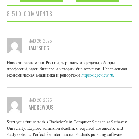
8.510 COMMENTS
MAIO 26, 2025
JAMESDOG
Новости экономики России, зарплаты и кредиты, обзоры
профессий, идеи бизнеса и истории бизнесменов. Независимая
экономическая аналитика и репортажи
https://iqreview.ru/
MAIO 26, 2025
ANDREWDUS
Start your future with a Bachelor’s in Computer Science at Satbayev
University. Explore admission deadlines, required documents, and
study options. Perfect for international students pursuing software