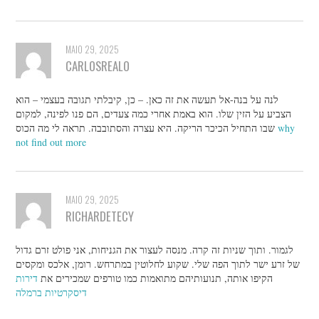
MAIO 29, 2025
CARLOSREALO
לנה על בנה-אל תעשה את זה כאן. – כן, קיבלתי תגובה בעצמי – הוא
הצביע על הזין שלו. הוא באמת אחרי כמה צעדים, הם פנו לפינה, למקום
שבו התחיל הכיכר הריקה. היא עצרה והסתובבה. תראה לי מה הכוס
why
not find out more
MAIO 29, 2025
RICHARDETECY
לגמור. ותוך שניות זה קרה. מנסה לעצור את הגניחות, אני פולט זרם גדול
של זרע ישר לתוך הפה שלי. שקוע לחלוטין במתרחש. רומן, אלכס ומקסים
הקיפו אותה, תנועותיהם מתואמות כמו טורפים שמכירים את
דירות
דיסקרטיות ברמלה