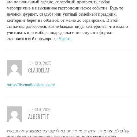
это полноценный сервис, способный превратить любое
мероприятие в изысканное гастрономическое событие. Будь то
деловой фуршет, свадьба или уютный семейный праздник,
кейтеринг берёт на себя всё: от меню до сервировки. В этой
статье мы разберёмся, какие бывают виды кейтеринга, что важно
учитывать при выборе подрядчика и почему этот формат
становится всё популярнее:
Читать
JUNHO 9, 2025
CLAUDELAF
https://liveandlocalenc.com/
JUNHO 9, 2025
ALBERTTIT
של כולם היה מוזר. הרגשתי מיותר. זה כאילו שפרצת באמצע שיחה ועכשיו
כולם רק מחכים שתעזוב כדי התבררה כמזוכיסטית. זה אפילו אתגר