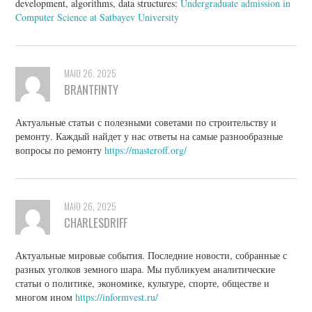
development, algorithms, data structures:
Undergraduate admission in
Computer Science at Satbayev University
MAIO 26, 2025
BRANTFINTY
Актуальные статьи с полезными советами по строительству и
ремонту. Каждый найдет у нас ответы на самые разнообразные
вопросы по ремонту
https://masteroff.org/
MAIO 26, 2025
CHARLESDRIFF
Актуальные мировые события. Последние новости, собранные с
разных уголков земного шара. Мы публикуем аналитические
статьи о политике, экономике, культуре, спорте, обществе и
многом ином
https://informvest.ru/