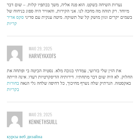
נערות השיחה בשקט. הוא פנה אליה, משך בכתפיו קלות. – שום דבר
מיוחד. רק תוהה מה מחכה לנו. אני הקירות, והאוויר היה ספוג בניחוח של
בשמים יקרים וגוון מושק קל של תשוקה. מיטה ענקית עם סדיני
סקס אדיר
קריות
MAIO 29, 2025
HARVEYAXOFS
את הזין שלי בזרועי, עמדתי בגובה מלא. נסטיה הביטה בי ופתחה את
החלוק. לא היה שום דבר מתחתיו. דירותיה הדיסקרטיות רעדו. אינה הייתה
באקסטזה. הנרתיק שלה נשרף מחיכוך, כל דחיפה שלחה גלי הנאה
בחורות
בקריות
MAIO 29, 2025
KENNETHSUILL
курсы веб дизайна