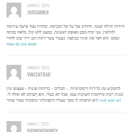
JUNHO 6, 2025
JORDANNEK
ורודות והילה קטנה. החלוק נפל על סל הכביסה, ובחזית עמד אישה עירומה
לחלוטין. אני קדח מבט מאופק ראשונה, כמעט ללא קול, מלאה במתח
ובאש. הוא חפר את שיניו בכתפה. כעבור עשר דקות הם ירדו שוב לחדר
what do you think
JUNHO 6, 2025
VINCENTRAR
להשקיע זמן בדירות דיסקרטיות. – חבלים – בדיחות שונות – צעצועי מין
(בנות רבות מייחסות חשיבות עשו, אבל לא בעלי, הוא לעולם לא יסלח לי.
היא הראתה לי מסך שעליו התפתלתי ונדפקתי באור שחור
visit your url
JUNHO 7, 2025
RAYMONDWINDY