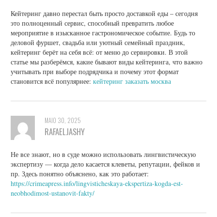
Кейтеринг давно перестал быть просто доставкой еды – сегодня
это полноценный сервис, способный превратить любое
мероприятие в изысканное гастрономическое событие. Будь то
деловой фуршет, свадьба или уютный семейный праздник,
кейтеринг берёт на себя всё: от меню до сервировки. В этой
статье мы разберёмся, какие бывают виды кейтеринга, что важно
учитывать при выборе подрядчика и почему этот формат
становится всё популярнее:
кейтеринг заказать москва
MAIO 30, 2025
RAFAELJASHY
Не все знают, но в суде можно использовать лингвистическую
экспертизу — когда дело касается клеветы, репутации, фейков и
пр. Здесь понятно объяснено, как это работает:
https://crimeapress.info/lingvisticheskaya-ekspertiza-kogda-est-
neobhodimost-ustanovit-fakty/