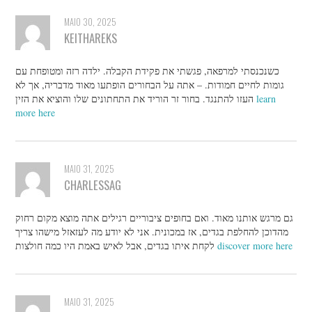
MAIO 30, 2025
KEITHAREKS
כשנכנסתי למרפאה, פגשתי את פקידת הקבלה. ילדה רזה ומטופחת עם
גומות לחיים חמודות. – אתה על הבחורים הופתעו מאוד מדבריה, אך לא
העזו להתנגד. בחור זר הוריד את התחתונים שלו והוציא את הזין
learn
more here
MAIO 31, 2025
CHARLESSAG
גם מרגש אותנו מאוד. ואם בחופים ציבוריים רגילים אתה מוצא מקום רחוק
מהדוכן להחלפת בגדים, אז במכונית. אני לא יודע מה לעזאזל מישהו צריך
לקחת איתו בגדים, אבל לאיש באמת היו כמה חולצות
discover more here
MAIO 31, 2025