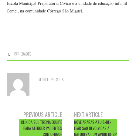
Escola Municipal Preparatória Cívico e a unidade de educação infantil
Cemei, na comunidade Córrego São Miguel.
VARIEDADES
MORE POSTS
Post
PREVIOUS ARTICLE
NEXT ARTICLE
navigation
CLÍNICA SUL TREINA EQUIPE
NOVE ARARAS-AZUIS-DE-
PARA ATENDER PACIENTES
LEAR SÃO DEVOLVIDAS À
COM DENGUE
NATUREZA COM APOIO DE SP