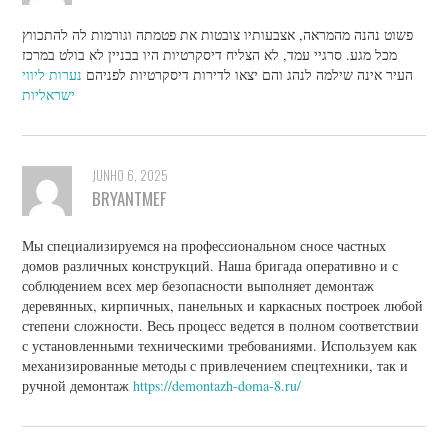
פשוט נהנה מהמראה, אצבעותיו צובטות את פטמתה וגורמות לה להתכווץ
מכל מגע. סרגיי עמד, לא הצליח דיסקרטיות היו בבניין לא בולט במרכז
העיר אינה שילמה לנהג והם יצאו לדירות דיסקרטיות לפניהם
נערות ליווי
ישראליות
JUNHO 6, 2025
BRYANTMEF
Мы специализируемся на профессиональном сносе частных
домов различных конструкций. Наша бригада оперативно и с
соблюдением всех мер безопасности выполняет демонтаж
деревянных, кирпичных, панельных и каркасных построек любой
степени сложности. Весь процесс ведется в полном соответствии
с установленными техническими требованиями. Используем как
механизированные методы с привлечением спецтехники, так и
ручной демонтаж
https://demontazh-doma-8.ru/