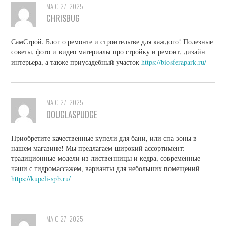
MAIO 27, 2025
CHRISBUG
СамСтрой. Блог о ремонте и строительтве для каждого! Полезные
советы, фото и видео материалы про стройку и ремонт, дизайн
интерьера, а также приусадебный участок
https://biosferapark.ru/
MAIO 27, 2025
DOUGLASPUDGE
Приобретите качественные купели для бани, или спа-зоны в
нашем магазине! Мы предлагаем широкий ассортимент:
традиционные модели из лиственницы и кедра, современные
чаши с гидромассажем, варианты для небольших помещений
https://kupeli-spb.ru/
MAIO 27, 2025