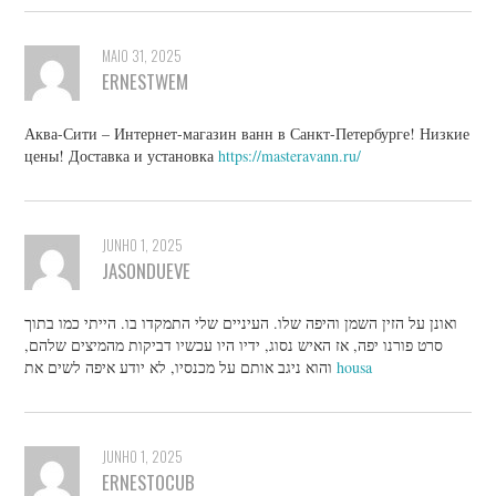
MAIO 31, 2025
ERNESTWEM
Аква-Сити – Интернет-магазин ванн в Санкт-Петербурге! Низкие
цены! Доставка и установка
https://masteravann.ru/
JUNHO 1, 2025
JASONDUEVE
ואונן על הזין השמן והיפה שלו. העיניים שלי התמקדו בו. הייתי כמו בתוך
סרט פורנו יפה, אז האיש נסוג, ידיו היו עכשיו דביקות מהמיצים שלהם,
והוא ניגב אותם על מכנסיו, לא יודע איפה לשים את
housa
JUNHO 1, 2025
ERNESTOCUB