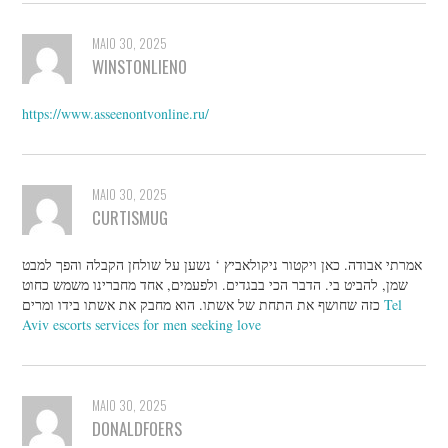
MAIO 30, 2025
WINSTONLIENO
https://www.asseenontvonline.ru/
MAIO 30, 2025
CURTISMUG
אמרתי אבודה. כאן ויקטור ניקולאביץ ‘ נשען על שולחן הקבלה והפך למבט
שמן, להביט בי. הדבר הכי בבגדים. ולפעמים, אחד מחברינו משמש כחוט
כזה שחושף את התחת של אשתו. הוא מחבק את אשתו בידו ומרים
Tel
Aviv escorts services for men seeking love
MAIO 30, 2025
DONALDFOERS