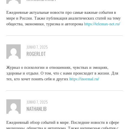
Ежедневные актуальные новости про самые важные события в
мире и России. Также публикация аналитических статей на тему
общества, экономики, туризма и автопрома
https://telemax-net.ru/
JUNHO 7, 2025
ROGERLOT
Журнал о психологии и отношениях, чувствах и эмоциях,
здоровье и отдыхе. О том, что с нами происходит в жизни. Для
тех, кто хочет понять себя и других
https://inormal.ru/
JUNHO 7, 2025
NATHANLIB
Ежедневный обзор событий в мире. Последние новости в сфере
медицины, общества и автопрома. Также интересные события с