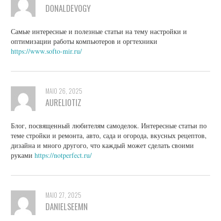
DONALDEVOGY
Самые интересные и полезные статьи на тему настройки и
оптимизации работы компьютеров и оргтехники
https://www.softo-mir.ru/
MAIO 26, 2025
AURELIOTIZ
Блог, посвященный любителям самоделок. Интересные статьи по
теме стройки и ремонта, авто, сада и огорода, вкусных рецептов,
дизайна и много другого, что каждый может сделать своими
руками
https://notperfect.ru/
MAIO 27, 2025
DANIELSEEMN